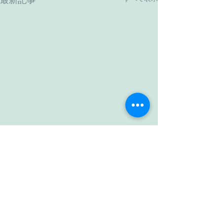
最新記事
コメント
眩しい新緑