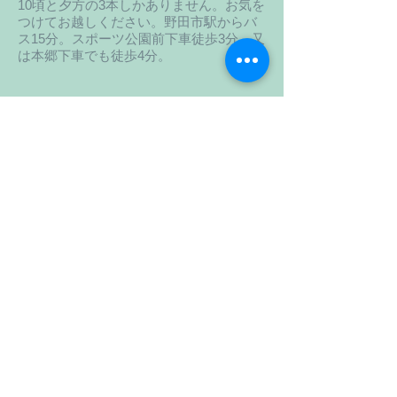
10頃と夕方の3本しかありません。お気を
つけてお越しください。野田市駅からバ
ス15分。スポーツ公園前下車徒歩3分。又
は本郷下車でも徒歩4分。
特定非営利活動法人ゆめ
しずく
野田市木野崎701 電話04-7157-2100
http://ｗｗｗ.yumeshizuku.org