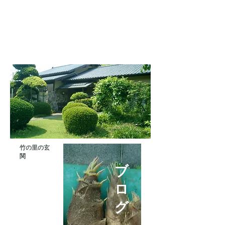
竹の里の玄
関
ブ
ロ
グ