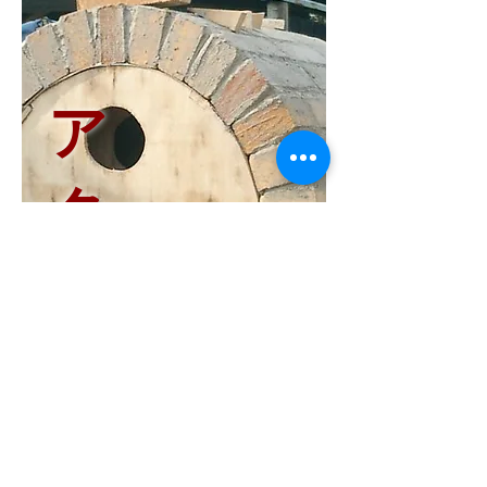
ア
ク
セ
ス
マ