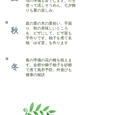
理の準備も皆でします。竹を
使って流しそうめん、七夕飾
りも夏の楽しみ。
庭の栗の木の栗拾い、芋掘
り、秋の美味しいところ
秋
を、ピザにして。ピザ釜も
手作りです。柚子を煮て名
物「ゆず茶」を作ります
春の準備の花の種を植えま
す。金柑や獅子柚子を砂糖
冬
で煮て風邪予防。外遊びも
健康の秘訣