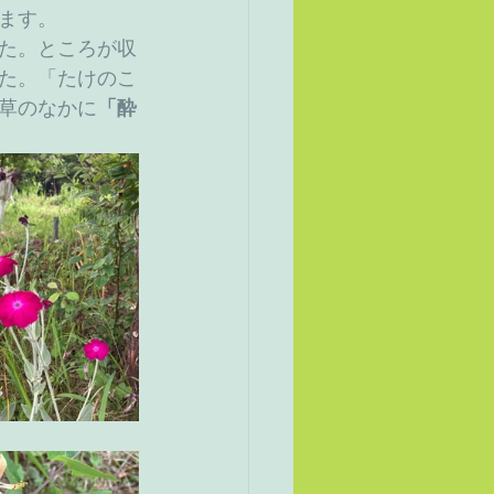
ます。
た。ところが収
た。「たけのこ
草のなかに
「酔