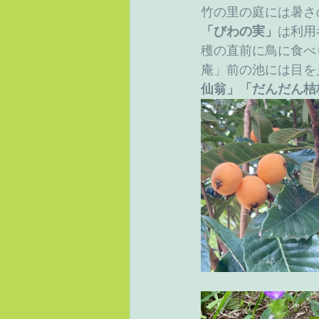
竹の里の庭には暑さ
「びわの実」
は利用
穫の直前に鳥に食べ
庵」前の池には目を
仙翁」「だんだん桔