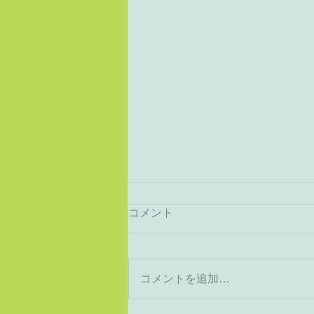
コメント
猛暑から酷暑へ
コメントを追加…