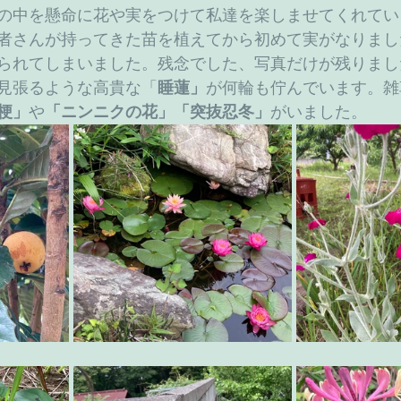
の中を懸命に花や実をつけて私達を楽しませてくれてい
者さんが持ってきた苗を植えてから初めて実がなりまし
られてしまいました。残念でした、写真だけが残りまし
見張るような高貴な「
睡蓮」
が何輪も佇んでいます。雑
梗」
や
「ニンニクの花」「突抜忍冬」
がいました。