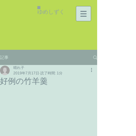
ゆめしずく
記事
晴れ子
2019年7月17日
読了時間: 1分
好例の竹羊羹