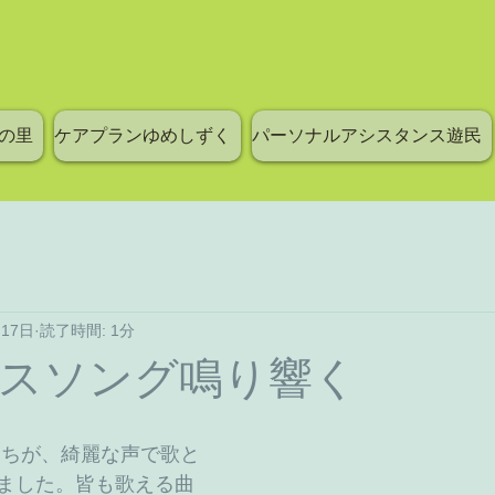
の里
ケアプランゆめしずく
パーソナルアシスタンス遊民
月17日
読了時間: 1分
スソング鳴り響く
ました。皆も歌える曲