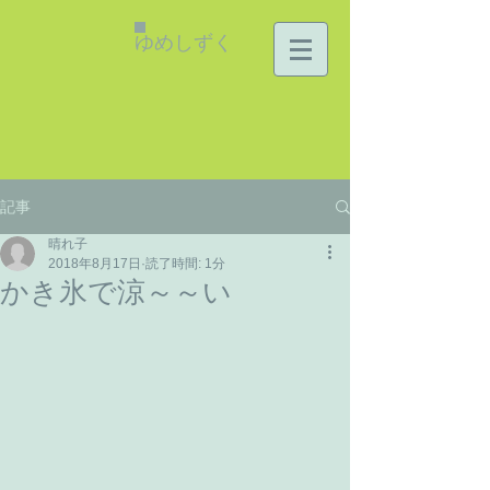
ゆめしずく
記事
晴れ子
2018年8月17日
読了時間: 1分
かき氷で涼～～い