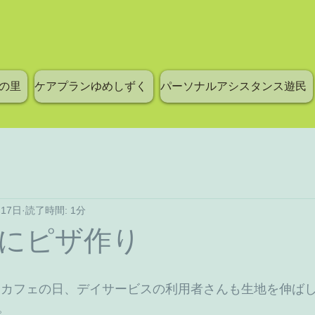
の里
ケアプランゆめしずく
パーソナルアシスタンス遊民
月17日
読了時間: 1分
にピザ作り
。