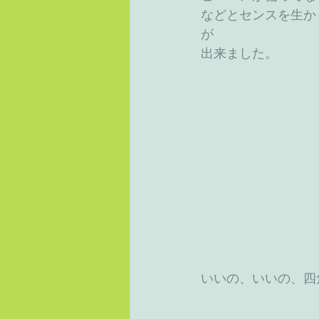
などとセンスを生か
が
出来ました。
いいの、いいの、四