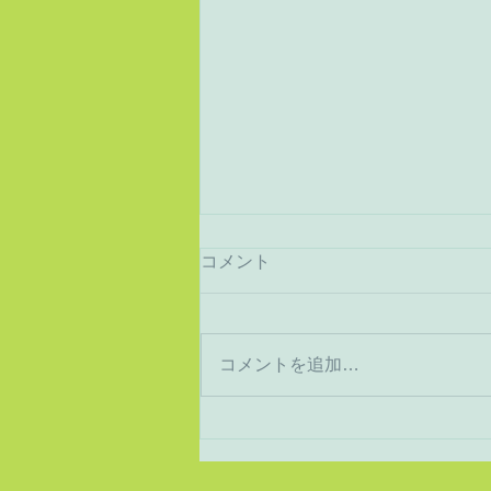
コメント
猛暑から酷暑へ
コメントを追加…