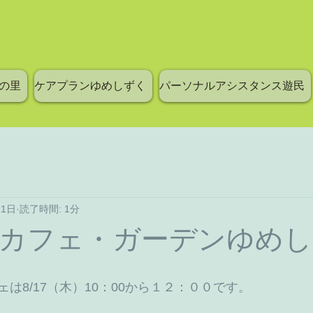
の里
ケアプランゆめしずく
パーソナルアシスタンス遊民
11日
読了時間: 1分
カフェ・ガーデンゆめし
は8/17（木）10：00から１２：００です。