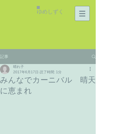
ゆめしずく
記事
晴れ子
2017年6月17日
読了時間: 1分
みんなでカーニバル 晴天
に恵まれ