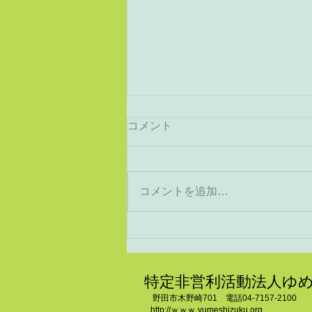
コメント
猛暑から酷暑へ
コメントを追加…
特定非営利活動法人ゆ
野田市木野崎701 電話04-7157-2100
http://ｗｗｗ.yumeshizuku.org