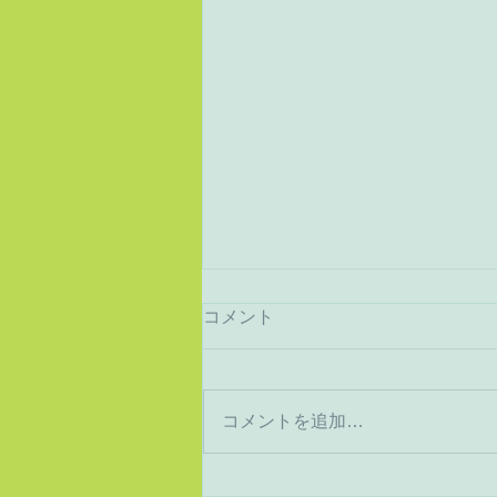
コメント
猛暑から酷暑へ
コメントを追加…