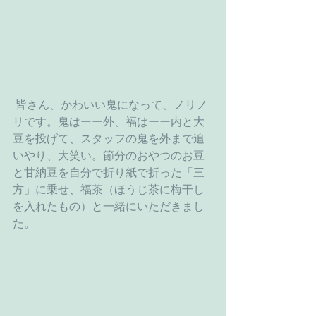
 皆さん、かわいい鬼になって、ノリノ
リです。鬼はーー外、福はーー内と大
豆を投げて、スタッフの鬼を外まで追
いやり、大笑い。節分のおやつのお豆
と甘納豆を自分で折り紙で折った「三
方」に乗せ、福茶（ほうじ茶に梅干し
を入れたもの）と一緒にいただきまし
た。