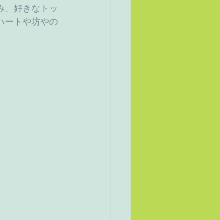
み、好きなトッ
ハートや坊やの
」