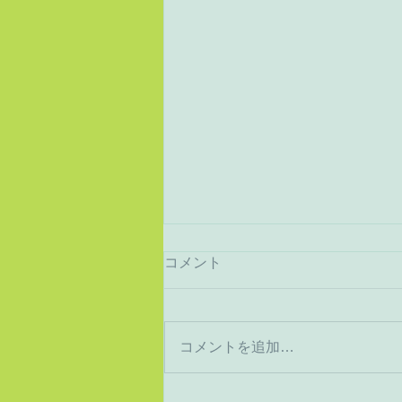
コメント
猛暑から酷暑へ
コメントを追加…