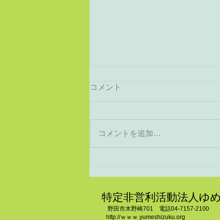
コメント
猛暑から酷暑へ
コメントを追加…
特定非営利活動法人ゆ
野田市木野崎701 電話04-7157-2100
http://ｗｗｗ.yumeshizuku.org