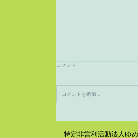
コメント
猛暑から酷暑へ
コメントを追加…
特定非営利活動法人ゆ