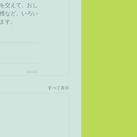
を交えて、おし
穫など、いろい
ます。 
すべて表示