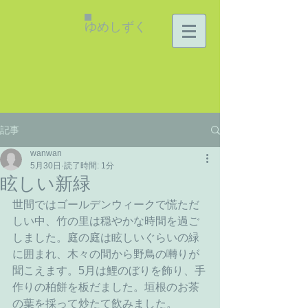
ゆめしずく
記事
wanwan
5月30日
読了時間: 1分
眩しい新緑
世間ではゴールデンウィークで慌ただ
しい中、竹の里は穏やかな時間を過ご
しました。庭の庭は眩しいぐらいの緑
に囲まれ、木々の間から野鳥の囀りが
聞こえます。5月は鯉のぼりを飾り、手
作りの柏餅を板だました。垣根のお茶
の葉を採って炒たて飲みました。