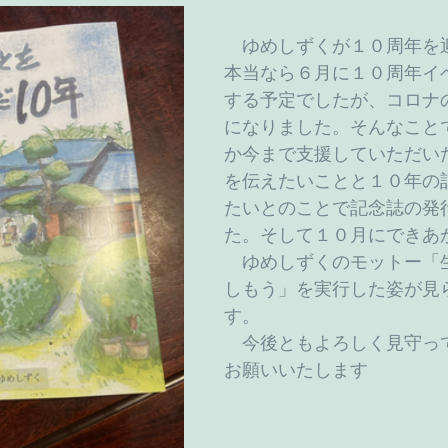
　ゆめしずくが１０周年を
本当なら６月に１０周年イ
する予定でしたが、コロナ
になりました。そんなこと
か今まで支援していただい
を伝えたいことと１０年の
たいとのことで記念誌の発
た。そして１０月にできあ
　ゆめしずくのモットー「
しもう」を実行した姿が見
す。
　今後ともよろしく見守っ
お願いいたします