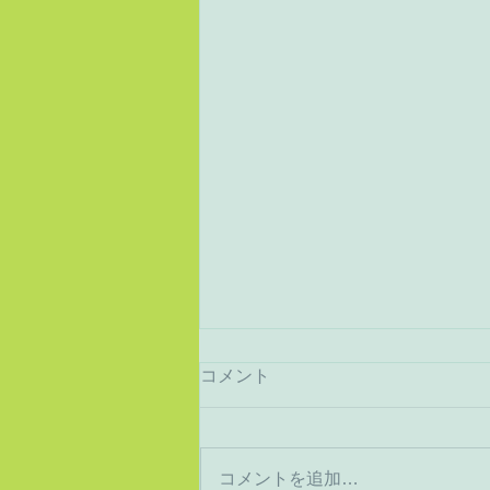
コメント
猛暑から酷暑へ
コメントを追加…