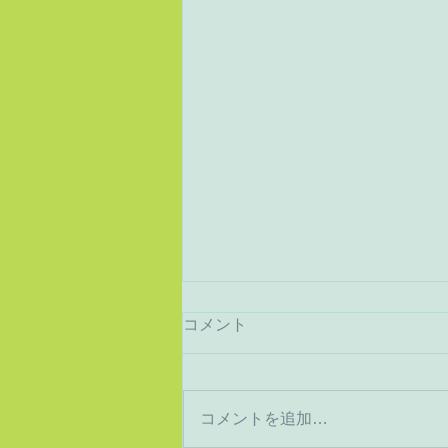
コメント
猛暑から酷暑へ
コメントを追加…