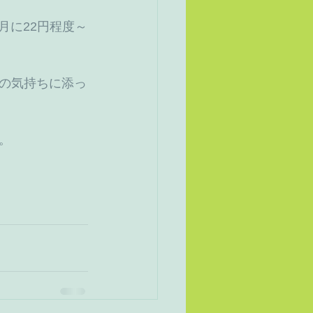
月に22円程度～
の気持ちに添っ
。