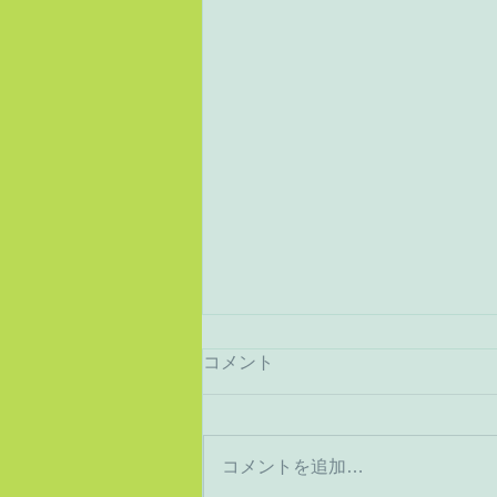
コメント
猛暑から酷暑へ
コメントを追加…