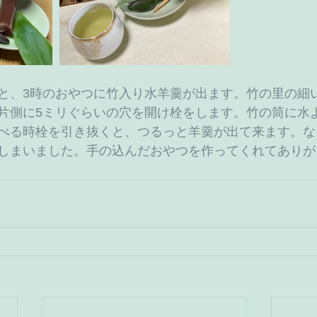
と、3時のおやつに竹入り水羊羹が出ます。竹の里の細い
片側に5ミリぐらいの穴を開け栓をします。竹の筒に水
べる時栓を引き抜くと、つるっと羊羹が出て来ます。な
しまいました。手の込んだおやつを作ってくれてありが