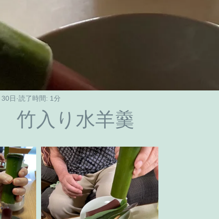
月30日
読了時間: 1分
 竹入り水羊羹