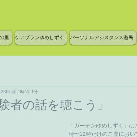
の里
ケアプランゆめしずく
パーソナルアシスタンス遊民
月28日
読了時間: 1分
験者の話を聴こう」
「ガーデンゆめしずく」は7月
時〜12時たけのこ庵におい