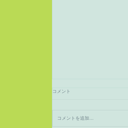
コメント
猛暑から酷暑へ
コメントを追加…